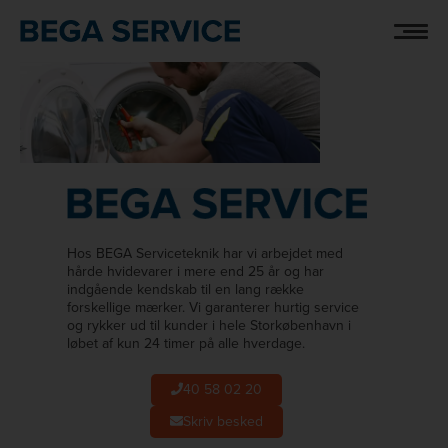
Hop
ASKO-VOELUND-BG-LG
til
indholdet
Hos BEGA Serviceteknik har vi arbejdet med
hårde hvidevarer i mere end 25 år og har
indgående kendskab til en lang række
forskellige mærker. Vi garanterer hurtig service
og rykker ud til kunder i hele Storkøbenhavn i
løbet af kun 24 timer på alle hverdage.
40 58 02 20
Skriv besked