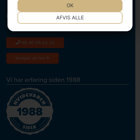
JA
NEJ
OK
JA
NEJ
Kontakt os
NØDVENDIGE
PRÆFERENCER
AFVIS ALLE
Vi rykker hurtigt ud, og servicerer normalt indenfor 24 timer
JA
NEJ
JA
NEJ
MARKETING
STATISTIK
+45 40 58 02 20
Kontakt os her
Vi har erfaring siden 1988