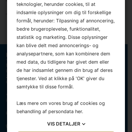
teknologier, herunder cookies, til at
×
*
indsamle oplysninger om dig til forskellige
*
formål, herunder: Tilpasning af annoncering,
bedre brugeroplevelse, funktionalitet,
statistik og marketing. Disse oplysninger
kan blive delt med annoncerings- og
Kontaktinformation
analysepartnere, som kan kombinere dem
med data, du tidligere har givet dem eller
Bega Serviceteknik/Bent Gredal
de har indsamlet gennem din brug af deres
Lundagervej 18
2740 Skovlunde
tjenester. Ved at klikke på 'OK' giver du
CVR-nr.:56722858
samtykke til disse formål.
+45 40 58 02 20
info@bega.dk
Læs mere om vores brug af cookies og
behandling af persondata
her
.
Persondatapolitik
VIS
DETALJER