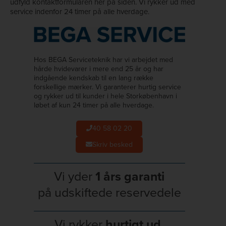
udfyld kontaktformularen her på siden. Vi rykker ud med
service indenfor 24 timer på alle hverdage.
Hos BEGA Serviceteknik har vi arbejdet med
hårde hvidevarer i mere end 25 år og har
indgående kendskab til en lang række
forskellige mærker. Vi garanterer hurtig service
og rykker ud til kunder i hele Storkøbenhavn i
løbet af kun 24 timer på alle hverdage.
40 58 02 20
Skriv besked
Vi yder
1 års garanti
på udskiftede reservedele
Vi rykker
hurtigt ud
,