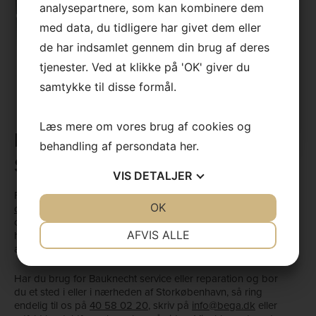
analysepartnere, som kan kombinere dem
med data, du tidligere har givet dem eller
de har indsamlet gennem din brug af deres
tjenester. Ved at klikke på 'OK' giver du
samtykke til disse formål.
Læs mere om vores brug af cookies og
Bauknecht service i hele
behandling af persondata
her
.
Storkøbenhavn
VIS
DETALJER
Fordi vi ved, hvor svært det er at undvære
JA
NEJ
OK
JA
NEJ
opvaskemaskinen
eller køleskabet, tilbyder vi lynhurtig hjælp
og kan rykke særligt hurtigt ud ved akutte problemer. I
NØDVENDIGE
PRÆFERENCER
AFVIS ALLE
hverdagene kan vi derfor faktisk som oftest være hos dig
allerede dagen efter, du har ringet til os.
JA
NEJ
JA
NEJ
Har du brug for Bauknecht service eller reparation og bor
MARKETING
STATISTIK
du et sted i eller i nærheden af Storkøbenhavn, så ring
endelig til os på
40 58 02 20
, skriv på
info@bega.dk
eller