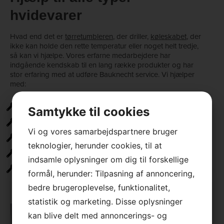
hvidevarer
Hvad end det er
tørretumbleren
, der driller,
køleskabet
, der
ikke kan holde den rette temperatur eller noget helt tredje,
så kan vi hjælpe. Vores erfarne medarbejdere har
indgående kendskab til en lang række produkter og har
stor erfaring med at udføre Bauknecht service. Vi hjælper
med:
Tørretumblere
Samtykke til cookies
Komfurer (inkl. ovne og kogeplader)
Vi og vores samarbejdspartnere bruger
Køleskabe (inkl. kombiskabe og frysere)
teknologier, herunder cookies, til at
Opvaskemaskiner
indsamle oplysninger om dig til forskellige
Vaskemaskiner
formål, herunder: Tilpasning af annoncering,
×
bedre brugeroplevelse, funktionalitet,
statistik og marketing. Disse oplysninger
kan blive delt med annoncerings- og