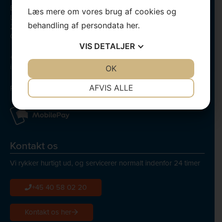
Bega Serviceteknik/Bent Gredal
Læs mere om vores brug af cookies og
Lundagervej 18
behandling af persondata
her
.
2740 Skovlunde
CVR-nr.:56722858
VIS
DETALJER
+45 40 58 02 20
info@bega.dk
JA
NEJ
OK
JA
NEJ
NØDVENDIGE
PRÆFERENCER
AFVIS ALLE
Persondatapolitik
JA
NEJ
JA
NEJ
MARKETING
STATISTIK
Kontakt os
Vi rykker hurtigt ud, og servicerer normalt indenfor 24 timer
+45 40 58 02 20
Kontakt os her