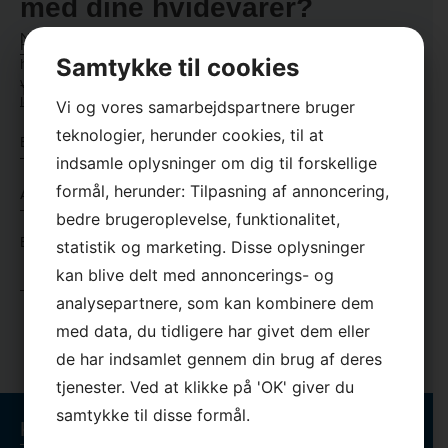
med dine hvidevarer?
Navn
Har du spørgsmål, eller vil du høre mere om, hvordan vi kan
*
Samtykke til cookies
hjælpe dig med dine hvidevarer? Så er du altid meget
*
velkommen til at kontakte os, så vi kan finde den rigtige
Telefon
løsning på dine udfordringer.
Vi og vores samarbejdspartnere bruger
*
×
*
teknologier, herunder cookies, til at
E-
mail
indsamle oplysninger om dig til forskellige
*
Adresse
formål, herunder: Tilpasning af annoncering,
*
*
bedre brugeroplevelse, funktionalitet,
*
Besked
statistik og marketing. Disse oplysninger
*
kan blive delt med annoncerings- og
*
analysepartnere, som kan kombinere dem
med data, du tidligere har givet dem eller
de har indsamlet gennem din brug af deres
tjenester. Ved at klikke på 'OK' giver du
samtykke til disse formål.
Kontaktinformation