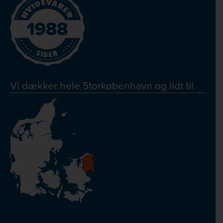
Vi dækker hele Storkøbenhavn og lidt til