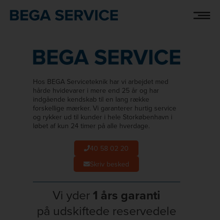
Hop
PRODUKTMÆRKER
til
indholdet
Hos BEGA Serviceteknik har vi arbejdet med
hårde hvidevarer i mere end 25 år og har
indgående kendskab til en lang række
forskellige mærker. Vi garanterer hurtig service
og rykker ud til kunder i hele Storkøbenhavn i
løbet af kun 24 timer på alle hverdage.
40 58 02 20
Skriv besked
Vi yder
1 års garanti
på udskiftede reservedele