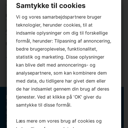
Samtykke til cookies
*
*
E-
Vi og vores samarbejdspartnere bruger
mail
teknologier, herunder cookies, til at
*
Adresse
indsamle oplysninger om dig til forskellige
*
*
formål, herunder: Tilpasning af annoncering,
*
Besked
×
bedre brugeroplevelse, funktionalitet,
*
statistik og marketing. Disse oplysninger
*
kan blive delt med annoncerings- og
analysepartnere, som kan kombinere dem
med data, du tidligere har givet dem eller
de har indsamlet gennem din brug af deres
Kontaktinformation
tjenester. Ved at klikke på 'OK' giver du
samtykke til disse formål.
Bega Serviceteknik/Bent Gredal
Lundagervej 18
2740 Skovlunde
Læs mere om vores brug af cookies og
CVR-nr.:56722858