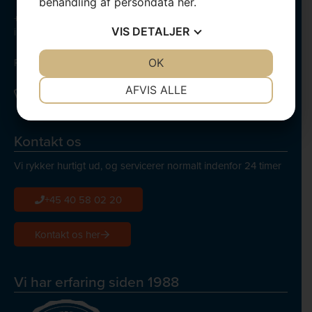
behandling af persondata
her
.
+45 40 58 02 20
VIS
DETALJER
info@bega.dk
Persondatapolitik
JA
NEJ
OK
JA
NEJ
NØDVENDIGE
PRÆFERENCER
AFVIS ALLE
JA
NEJ
JA
NEJ
MARKETING
STATISTIK
Kontakt os
Vi rykker hurtigt ud, og servicerer normalt indenfor 24 timer
+45 40 58 02 20
Kontakt os her
Vi har erfaring siden 1988