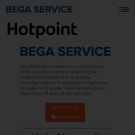
Hop
HOTPOINT
til
indholdet
Hos BEGA Serviceteknik har vi arbejdet med
hårde hvidevarer i mere end 25 år og har
indgående kendskab til en lang række
forskellige mærker. Vi garanterer hurtig service
og rykker ud til kunder i hele Storkøbenhavn i
løbet af kun 24 timer på alle hverdage.
40 58 02 20
Skriv besked