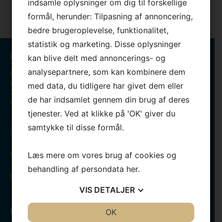
×
indsamle oplysninger om dig til forskellige
formål, herunder: Tilpasning af annoncering,
bedre brugeroplevelse, funktionalitet,
statistik og marketing. Disse oplysninger
Kontaktinformation
kan blive delt med annoncerings- og
analysepartnere, som kan kombinere dem
Bega Serviceteknik/Bent Gredal
Lundagervej 18
med data, du tidligere har givet dem eller
2740 Skovlunde
de har indsamlet gennem din brug af deres
CVR-nr.:56722858
tjenester. Ved at klikke på 'OK' giver du
+45 40 58 02 20
samtykke til disse formål.
info@bega.dk
Persondatapolitik
Læs mere om vores brug af cookies og
behandling af persondata
her
.
VIS
DETALJER
Kontakt os
JA
NEJ
OK
JA
NEJ