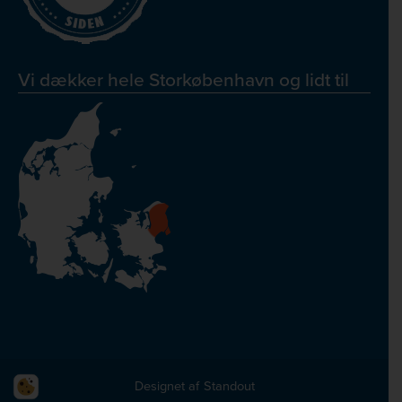
Vi dækker hele Storkøbenhavn og lidt til
Designet af
Standout