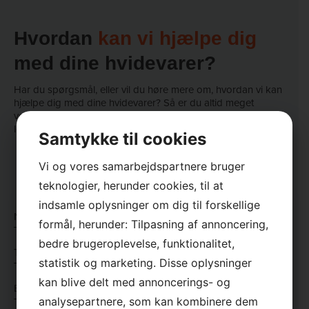
Hvordan
kan vi hjælpe dig
med dine hvidevarer?
Har du spørgsmål, eller vil du høre mere om, hvordan vi kan
hjælpe dig med dine hvidevarer? Så er du altid meget
velkommen til at kontakte os, så vi kan finde den rigtige
løsning på dine udfordringer.
Samtykke til cookies
Vi og vores samarbejdspartnere bruger
teknologier, herunder cookies, til at
×
indsamle oplysninger om dig til forskellige
Navn
formål, herunder: Tilpasning af annoncering,
*
bedre brugeroplevelse, funktionalitet,
*
Telefon
statistik og marketing. Disse oplysninger
*
*
kan blive delt med annoncerings- og
E-
mail
analysepartnere, som kan kombinere dem