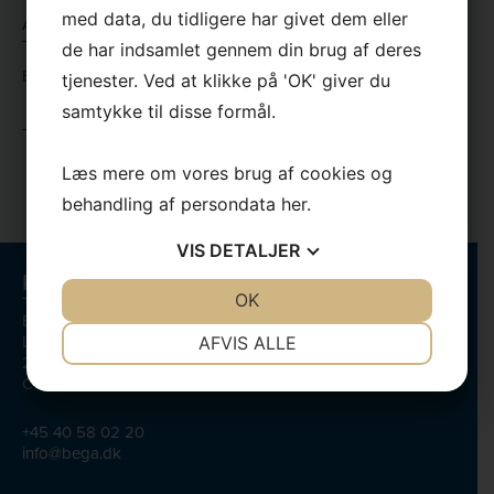
*
Adresse
med data, du tidligere har givet dem eller
*
*
de har indsamlet gennem din brug af deres
*
Besked
tjenester. Ved at klikke på 'OK' giver du
*
samtykke til disse formål.
*
Læs mere om vores brug af cookies og
behandling af persondata
her
.
VIS
DETALJER
Kontaktinformation
JA
NEJ
OK
JA
NEJ
Bega Serviceteknik/Bent Gredal
NØDVENDIGE
PRÆFERENCER
Lundagervej 18
AFVIS ALLE
2740 Skovlunde
JA
NEJ
JA
NEJ
CVR-nr.:56722858
MARKETING
STATISTIK
+45 40 58 02 20
info@bega.dk