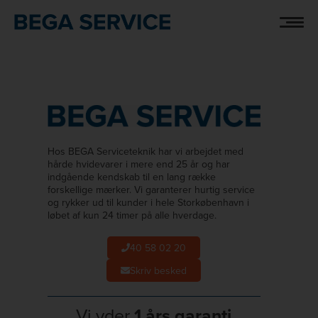
Hop
IC07
til
indholdet
Hos BEGA Serviceteknik har vi arbejdet med
hårde hvidevarer i mere end 25 år og har
indgående kendskab til en lang række
forskellige mærker. Vi garanterer hurtig service
og rykker ud til kunder i hele Storkøbenhavn i
løbet af kun 24 timer på alle hverdage.
40 58 02 20
Skriv besked
Vi yder
1 års garanti