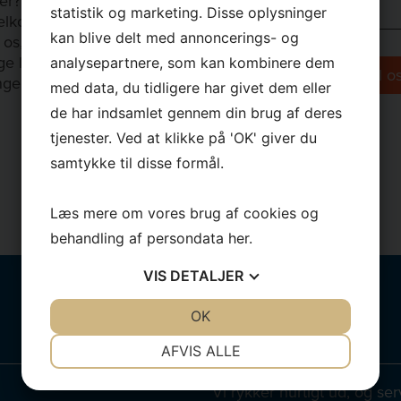
er? Så er du altid
statistik og marketing. Disse oplysninger
lkommen til at
kan blive delt med annoncerings- og
os, så vi kan finde
ige løsning på dine
analysepartnere, som kan kombinere dem
nger.
med data, du tidligere har givet dem eller
de har indsamlet gennem din brug af deres
tjenester. Ved at klikke på 'OK' giver du
samtykke til disse formål.
Læs mere om vores brug af cookies og
behandling af persondata
her
.
VIS
DETALJER
JA
NEJ
OK
JA
NEJ
NØDVENDIGE
PRÆFERENCER
Kontakt os
AFVIS ALLE
JA
NEJ
JA
NEJ
Vi rykker hurtigt ud, og se