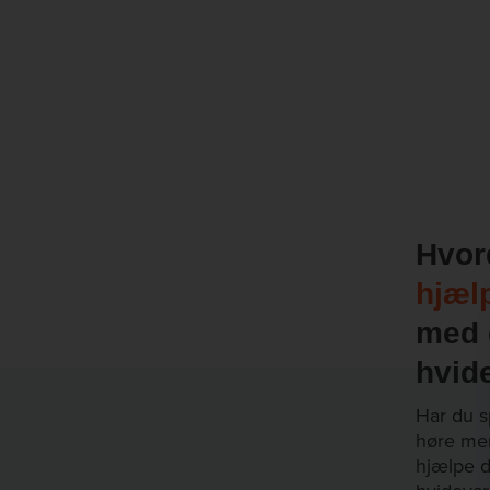
Hvo
hjæl
med 
hvid
Har du sp
høre mer
hjælpe d