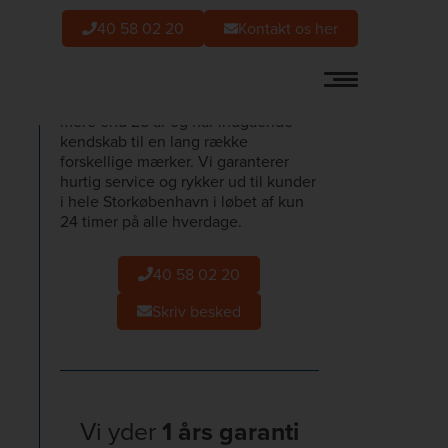
40 58 02 20
Kontakt os her
Hos BEGA Serviceteknik har vi
arbejdet med hårde hvidevarer i
mere end 25 år og har indgående
kendskab til en lang række
forskellige mærker. Vi garanterer
hurtig service og rykker ud til kunder
i hele Storkøbenhavn i løbet af kun
24 timer på alle hverdage.
40 58 02 20
Skriv besked
Vi yder
1 års garanti