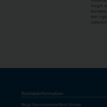
hvidevar
meget ve
kontakte 
den rigt
udfordri
Kontaktinformation
Bega Serviceteknik/Bent Gredal