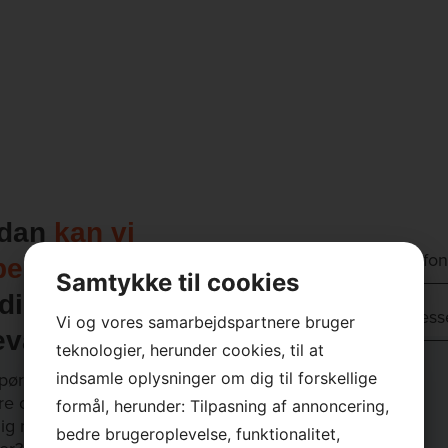
rdan
kan vi
Navn
Telefon
pe dig
Samtykke til cookies
*
*
dine
*
*
E-
Adress
Vi og vores samarbejdspartnere bruger
evarer?
mail
*
teknologier, herunder cookies, til at
*
*
Besked
ørgsmål, eller vil du
indsamle oplysninger om dig til forskellige
*
×
*
e om, hvordan vi kan
formål, herunder: Tilpasning af annoncering,
*
ig med dine
bedre brugeroplevelse, funktionalitet,