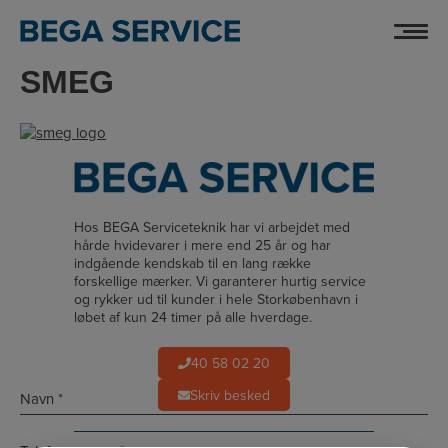
Hop
til
indholdet
SMEG
Hos BEGA Serviceteknik har vi arbejdet med
hårde hvidevarer i mere end 25 år og har
indgående kendskab til en lang række
forskellige mærker. Vi garanterer hurtig service
og rykker ud til kunder i hele Storkøbenhavn i
løbet af kun 24 timer på alle hverdage.
40 58 02 20
Navn
Skriv besked
*
*
Telefon