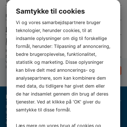
Vi yder
1 års garanti
*
på udskiftede reservedele
Samtykke til cookies
*
E-
mail
Vi og vores samarbejdspartnere bruger
*
Vi rykker
hurtigt ud
,
Hvordan
kan vi hjælpe dig
Adresse
teknologier, herunder cookies, til at
*
*
normalt indenfor
indsamle oplysninger om dig til forskellige
med dine hvidevarer?
*
Besked
24 timer.
formål, herunder: Tilpasning af annoncering,
*
Har du spørgsmål, eller vil du høre mere om, hvordan vi kan
bedre brugeroplevelse, funktionalitet,
hjælpe dig med dine hvidevarer? Så er du altid meget
*
velkommen til at kontakte os, så vi kan finde den rigtige
statistik og marketing. Disse oplysninger
løsning på dine udfordringer.
kan blive delt med annoncerings- og
analysepartnere, som kan kombinere dem
med data, du tidligere har givet dem eller
de har indsamlet gennem din brug af deres
Kontaktinformation
tjenester. Ved at klikke på 'OK' giver du
Bega Serviceteknik/Bent Gredal
samtykke til disse formål.
Lundagervej 18
2740 Skovlunde
CVR-nr.:56722858
Læs mere om vores brug af cookies og