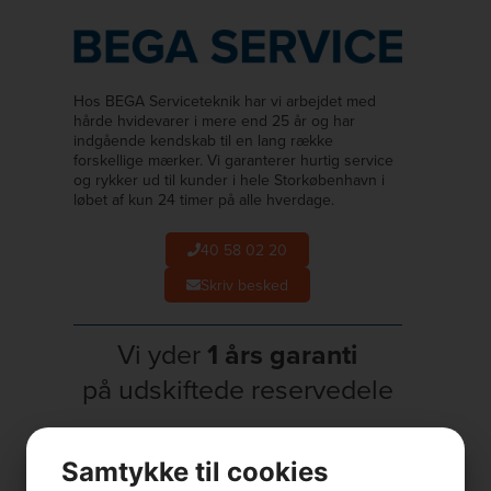
Hos BEGA Serviceteknik har vi arbejdet med
hårde hvidevarer i mere end 25 år og har
indgående kendskab til en lang række
forskellige mærker. Vi garanterer hurtig service
og rykker ud til kunder i hele Storkøbenhavn i
løbet af kun 24 timer på alle hverdage.
40 58 02 20
Skriv besked
Vi yder
1 års garanti
på udskiftede reservedele
Vi rykker
hurtigt ud
,
Samtykke til cookies