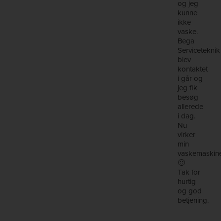
og jeg
kunne
ikke
vaske.
Bega
Serviceteknik
blev
kontaktet
i går og
jeg fik
besøg
allerede
i dag.
Nu
virker
min
vaskemaskin
🙂
Tak for
hurtig
og god
betjening.