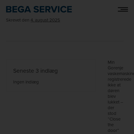
Hop
LENE
til
indholdet
Skrevet
den
4. august 2025
Min
Gorenje
Seneste 3 indlæg
vaskemaskin
registrerede
Ingen indlæg
ikke at
døren
blev
lukket –
der
stod
“Close
the
door”