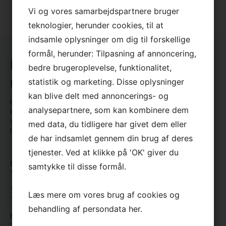
normalt indenfor
Vi og vores samarbejdspartnere bruger
24 timer.
teknologier, herunder cookies, til at
indsamle oplysninger om dig til forskellige
formål, herunder: Tilpasning af annoncering,
×
Hvordan
kan vi hjælpe dig
bedre brugeroplevelse, funktionalitet,
med dine hvidevarer?
statistik og marketing. Disse oplysninger
kan blive delt med annoncerings- og
Har du spørgsmål, eller vil du høre mere om, hvordan vi kan
analysepartnere, som kan kombinere dem
hjælpe dig med dine hvidevarer? Så er du altid meget
velkommen til at kontakte os, så vi kan finde den rigtige
med data, du tidligere har givet dem eller
løsning på dine udfordringer.
de har indsamlet gennem din brug af deres
tjenester. Ved at klikke på 'OK' giver du
Navn
samtykke til disse formål.
*
*
Telefon
Læs mere om vores brug af cookies og
*
behandling af persondata
her
.
*
E-
mail